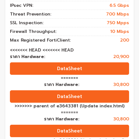
IPsec VPN:
6.5 Gbps
Threat Prevention:
700 Mbps
SSL Inspection:
750 Mpps
Firewall Throughput:
10 Mbps
Max Registered FortiClient:
200
<<<<<<< HEAD <<<<<<< HEAD
ราคา Hardware:
20,900
DataSheet
=======
ราคา Hardware:
30,800
DataSheet
>>>>>>> parent of e3643381 (Update index.html)
=======
ราคา Hardware:
30,800
DataSheet