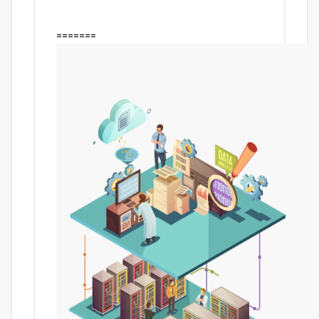
=======