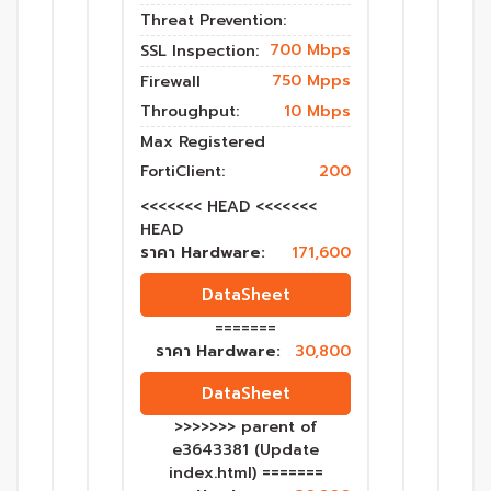
Threat Prevention:
700 Mbps
SSL Inspection:
750 Mpps
Firewall
Throughput:
10 Mbps
Max Registered
FortiClient:
200
<<<<<<< HEAD <<<<<<<
HEAD
ราคา Hardware:
171,600
DataSheet
=======
ราคา Hardware:
30,800
DataSheet
>>>>>>> parent of
e3643381 (Update
index.html) =======