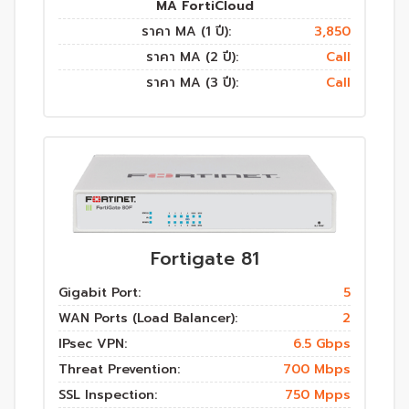
MA FortiCloud
ราคา MA (1 ปี):
3,850
ราคา MA (2 ปี):
Call
ราคา MA (3 ปี):
Call
Fortigate 81
Gigabit Port:
5
WAN Ports (Load Balancer):
2
IPsec VPN:
6.5 Gbps
Threat Prevention:
700 Mbps
SSL Inspection:
750 Mpps