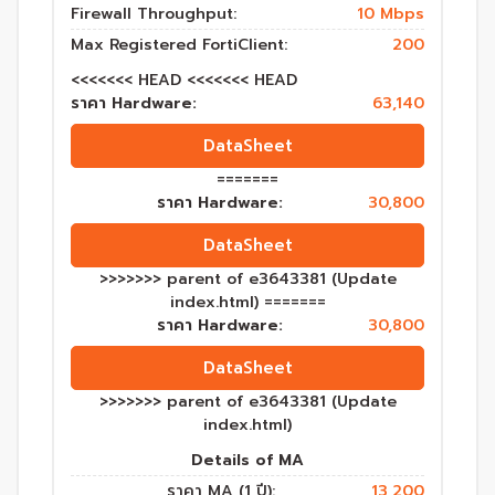
Firewall Throughput:
10 Mbps
Max Registered FortiClient:
200
<<<<<<< HEAD <<<<<<< HEAD
ราคา Hardware:
63,140
DataSheet
=======
ราคา Hardware:
30,800
DataSheet
>>>>>>> parent of e3643381 (Update
index.html) =======
ราคา Hardware:
30,800
DataSheet
>>>>>>> parent of e3643381 (Update
index.html)
Details of MA
ราคา MA (1 ปี):
13,200