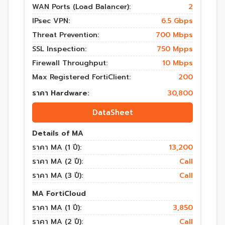
WAN Ports (Load Balancer):
2
IPsec VPN:
6.5 Gbps
Threat Prevention:
700 Mbps
SSL Inspection:
750 Mpps
Firewall Throughput:
10 Mbps
Max Registered FortiClient:
200
ราคา Hardware:
30,800
DataSheet
Details of MA
ราคา MA (1 ปี):
13,200
ราคา MA (2 ปี):
Call
ราคา MA (3 ปี):
Call
MA FortiCloud
ราคา MA (1 ปี):
3,850
ราคา MA (2 ปี):
Call