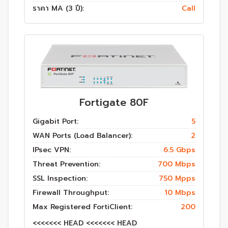
ราคา MA (3 ปี):
Call
Fortigate 80F
Gigabit Port:
5
WAN Ports (Load Balancer):
2
IPsec VPN:
6.5 Gbps
Threat Prevention:
700 Mbps
SSL Inspection:
750 Mpps
Firewall Throughput:
10 Mbps
Max Registered FortiClient:
200
<<<<<<< HEAD <<<<<<< HEAD