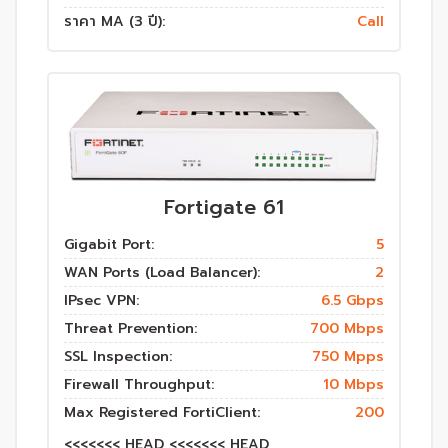
ราคา MA (3 ปี):
Call
Fortigate 61
Gigabit Port:
5
WAN Ports (Load Balancer):
2
IPsec VPN:
6.5 Gbps
Threat Prevention:
700 Mbps
SSL Inspection:
750 Mpps
Firewall Throughput:
10 Mbps
Max Registered FortiClient:
200
<<<<<<< HEAD <<<<<<< HEAD