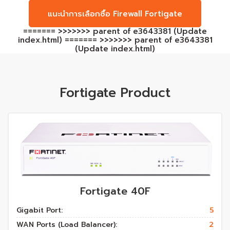
แนะนำการเลือกซื้อ Firewall Fortigate
======= >>>>>>> parent of e3643381 (Update
index.html) ======= >>>>>>> parent of e3643381
(Update index.html)
Fortigate Product
Fortigate 40F
Gigabit Port:
5
WAN Ports (Load Balancer):
2