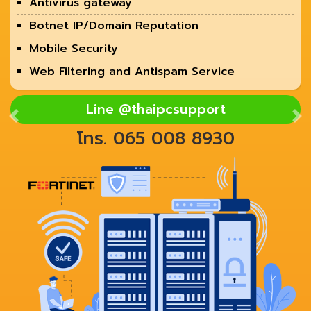
Antivirus gateway
Botnet IP/Domain Reputation
Mobile Security
Web Filtering and Antispam Service
Line @thaipcsupport
Previous
Ne
โทร. 065 008 8930