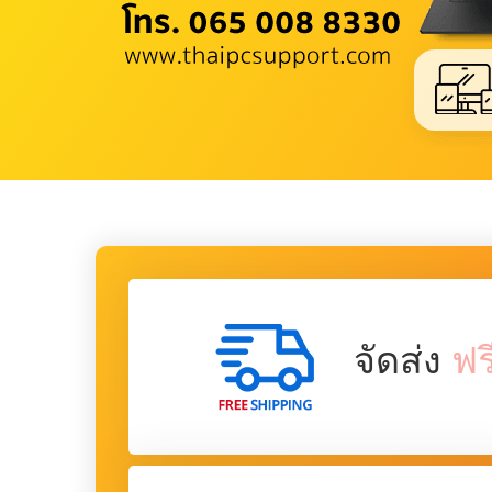
จัดส่ง
ฟร