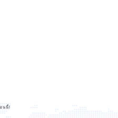
นนี้!